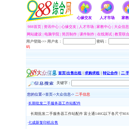
心缘交友
人才市场
家教
988首页
|
资讯中心
|
心缘交友
|
人才市场
|
家教中心
|
大众信息
网站建设
|
电脑学院
|
简历制作
|
课件制作
|
在线测试
|
教育联
用户登陆->>
用户名：
密码：
码
首页
|
出售出租
|
求购求租
|
转让合作
|
二 
关键字：
您的位置->
首页
->
大众信息
->
二手信息
·
长期批发二手服务器工作站配件
长期批发二手服务器工作站配件 富士通146G以下各尺寸MAU 
·
七成新复印机出售