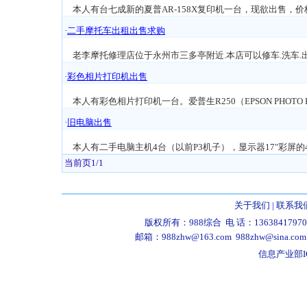
本人有台七成新的夏普AR-158X复印机一台，现欲出售，价格在
·
二手摩托车出租出售求购
老李摩托修理店位于永州市三多亭附近.本店可以修车.洗车.
·
彩色相片打印机出售
本人有彩色相片打印机一台。爱普生R250（EPSON PHOTO
·
旧电脑出售
本人有二手电脑主机4台（以前P3机子），显示器17"彩屏的4台
当前页1/1
关于我们
|
联系我
版权所有：988综合 电 话：13638417970 158
邮箱：988zhw@163.com 988zhw@sina.com 
信息产业部IC