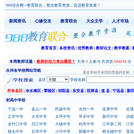
988综合网
->教育联合，整合教育资源，促进教育发展！
新闻资讯
心缘交友
教育联合
大众文学
人才市场
教育首页
|
各校资讯
|
优秀教师
|
教研论文
|
教学教案
|
本周教师话题：
教师的动力来自哪里？
共有
0
人参与 共浏览
684858
次
·永州各学校网站导航
若在本站中未找到贵校的名称，请在Q
县区
学校名称
所有县区
|
冷水滩区
|
零陵区
|
祁阳县
|
东安县
|
双牌县
|
道 县
|
宁远县
|
新
·初高中学校
宁远一中
蓝山一中
民族中学
永州一中
蓝屏中学
龙溪
正市中学
火市中学
太坪中学
早禾中学
新圩中学
洪观
未竹口中学
贝江中学
大锡中学
码市中学
江华第二民
江华
枧头中学
石羊中学
小圩中学
新隆中学
桥头铺中学
莲花