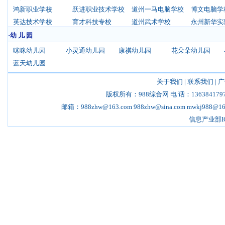
鸿新职业学校
跃进职业技术学校
道州一马电脑学校
博文电脑学
英达技术学校
育才科技专校
道州武术学校
永州新华实
·幼 儿 园
咪咪幼儿园
小灵通幼儿园
康祺幼儿园
花朵朵幼儿园
蓝天幼儿园
关于我们
|
联系我们
|
广
版权所有：988综合网 电 话：13638417970 18
邮箱：988zhw@163.com 988zhw@sina.com mwkj98
信息产业部I