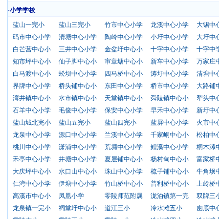
·小学学校
蓝山一完小
蓝山三完小
竹市中心小学
龙溪中心小学
大锡中
码市中心小学
清塘中心小学
陶岭中心小学
小圩中心小学
大圩中
白芒营中心小
三井中心小学
金盆圩中心小
十字中心小学
十字中
知市坪中心小
仙子脚中心小
审章塘中心小
新车中心小学
万家庄
白马渡中心小
蚣坝中心小学
四马桥中心小
涛圩中心小学
清塘中
界牌中心小学
桥头铺中心小
东田中心小学
桥市中心小学
大路铺
湾井镇中心小
水市镇中心小
天堂镇中心小
舜陵镇中心小
犁头中
石羊中心小学
毛俊中心小学
保安中心小学
早禾中心小学
新圩中
蓝山城北完小
蓝山五完小
蓝山四完小
蓝屏中心小学
火市中
龙泉中心小学
源口中心小学
兰溪中心小学
千家峒中心小
松柏中
桃川中心小学
潇浦中心小学
荒墉中心小学
鲤溪中心小学
桐木漯
禾亭中心小学
井塘中心小学
夏层铺中心小
杨村甸中心小
富家桥
大庆坪中心小
水口山中心小
珠山中心小学
梳子铺中心小
牛角坝
仁湾中心小学
伊塘中心小学
竹山桥中心小
普利桥中心小
上岭桥
高溪市中心小
凤凰小学
零陵师范附属
泷泊镇第一完
双牌三
龙泉镇一完小
祠堂圩中心小
道江三小
冷水滩五小
凼底中