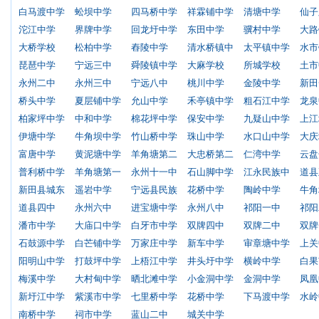
白马渡中学
蚣坝中学
四马桥中学
祥霖铺中学
清塘中学
仙子
沱江中学
界牌中学
回龙圩中学
东田中学
骥村中学
大路
大桥学校
松柏中学
舂陵中学
清水桥镇中
太平镇中学
水市
琵琶中学
宁远三中
舜陵镇中学
大麻学校
所城学校
土市
永州二中
永州三中
宁远八中
桃川中学
金陵中学
新田
桥头中学
夏层铺中学
允山中学
禾亭镇中学
粗石江中学
龙泉
柏家坪中学
中和中学
棉花坪中学
保安中学
九疑山中学
上江
伊塘中学
牛角坝中学
竹山桥中学
珠山中学
水口山中学
大庆
富唐中学
黄泥塘中学
羊角塘第二
大忠桥第二
仁湾中学
云盘
普利桥中学
羊角塘第一
永州十一中
石山脚中学
江永民族中
道县
新田县城东
遥岩中学
宁远县民族
花桥中学
陶岭中学
牛角
道县四中
永州六中
进宝塘中学
永州八中
祁阳一中
祁阳
潘市中学
大庙口中学
白牙市中学
双牌四中
双牌二中
双牌
石鼓源中学
白芒铺中学
万家庄中学
新车中学
审章塘中学
上关
阳明山中学
打鼓坪中学
上梧江中学
井头圩中学
横岭中学
白果
梅溪中学
大村甸中学
晒北滩中学
小金洞中学
金洞中学
凤凰
新圩江中学
紫溪市中学
七里桥中学
花桥中学
下马渡中学
水岭
南桥中学
祠市中学
蓝山二中
城关中学