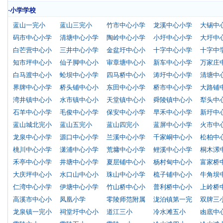
·小学学校
蓝山一完小
蓝山三完小
竹市中心小学
龙溪中心小学
大锡中
码市中心小学
清塘中心小学
陶岭中心小学
小圩中心小学
大圩中
白芒营中心小
三井中心小学
金盆圩中心小
十字中心小学
十字中
知市坪中心小
仙子脚中心小
审章塘中心小
新车中心小学
万家庄
白马渡中心小
蚣坝中心小学
四马桥中心小
涛圩中心小学
清塘中
界牌中心小学
桥头铺中心小
东田中心小学
桥市中心小学
大路铺
湾井镇中心小
水市镇中心小
天堂镇中心小
舜陵镇中心小
犁头中
石羊中心小学
毛俊中心小学
保安中心小学
早禾中心小学
新圩中
蓝山城北完小
蓝山五完小
蓝山四完小
蓝屏中心小学
火市中
龙泉中心小学
源口中心小学
兰溪中心小学
千家峒中心小
松柏中
桃川中心小学
潇浦中心小学
荒墉中心小学
鲤溪中心小学
桐木漯
禾亭中心小学
井塘中心小学
夏层铺中心小
杨村甸中心小
富家桥
大庆坪中心小
水口山中心小
珠山中心小学
梳子铺中心小
牛角坝
仁湾中心小学
伊塘中心小学
竹山桥中心小
普利桥中心小
上岭桥
高溪市中心小
凤凰小学
零陵师范附属
泷泊镇第一完
双牌三
龙泉镇一完小
祠堂圩中心小
道江三小
冷水滩五小
凼底中