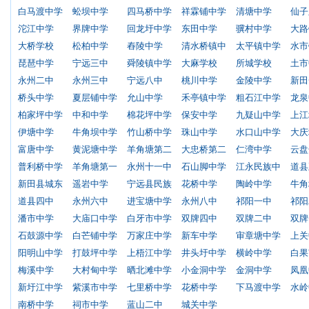
白马渡中学
蚣坝中学
四马桥中学
祥霖铺中学
清塘中学
仙子
沱江中学
界牌中学
回龙圩中学
东田中学
骥村中学
大路
大桥学校
松柏中学
舂陵中学
清水桥镇中
太平镇中学
水市
琵琶中学
宁远三中
舜陵镇中学
大麻学校
所城学校
土市
永州二中
永州三中
宁远八中
桃川中学
金陵中学
新田
桥头中学
夏层铺中学
允山中学
禾亭镇中学
粗石江中学
龙泉
柏家坪中学
中和中学
棉花坪中学
保安中学
九疑山中学
上江
伊塘中学
牛角坝中学
竹山桥中学
珠山中学
水口山中学
大庆
富唐中学
黄泥塘中学
羊角塘第二
大忠桥第二
仁湾中学
云盘
普利桥中学
羊角塘第一
永州十一中
石山脚中学
江永民族中
道县
新田县城东
遥岩中学
宁远县民族
花桥中学
陶岭中学
牛角
道县四中
永州六中
进宝塘中学
永州八中
祁阳一中
祁阳
潘市中学
大庙口中学
白牙市中学
双牌四中
双牌二中
双牌
石鼓源中学
白芒铺中学
万家庄中学
新车中学
审章塘中学
上关
阳明山中学
打鼓坪中学
上梧江中学
井头圩中学
横岭中学
白果
梅溪中学
大村甸中学
晒北滩中学
小金洞中学
金洞中学
凤凰
新圩江中学
紫溪市中学
七里桥中学
花桥中学
下马渡中学
水岭
南桥中学
祠市中学
蓝山二中
城关中学