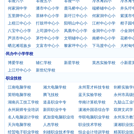
零陵六小
零陵五小
零陵一小
冷水滩四小
冷水滩
何家洞中学
潘市中心小学
鹿马桥中心小
端桥铺中心小
井头圩
五里牌中心小
茶林中心小学
新圩江中心小
何家洞中心小
紫溪市
上梧江中心小
打鼓坪中心小
阳明山中心小
江村中心小学
柑子园
八宝中心小学
上司源中心小
凤凰中心小学
金洞中心小学
小金洞
芦洪市中心小
茅竹中心小学
文明铺中心小
南桥中心小学
花桥中
晒北滩瑶族乡
文富市中心小
黎家坪中心小
下马渡中心小
大村甸
·民办中小学学校
博爱学校
辅仁学校
新星学校
英杰实验学校
小新星
上江圩中心小
新世纪学校
·职业技校
江南电脑学校
湘大电脑学校
永州育才科技专校
剑桥实验学
英明电脑学校
腾飞技校
蓝天实验学校
永州市高级
湖南兵工技工学校
道县职业中专
华南计算机学校
九疑山工业
永州厨师专业培训
新田职业中专
潇湘外国语综合学
双牌文武学
名人电脑设计学校
贰加壹电脑职业培
华联电脑职业学校
永州东方教
天兴电脑学校
人杰学校
职业技术学校
潇湘职业技
经贸电子职业学校
剑雄职业技术学校
恒企会计培训学校
精英职业技