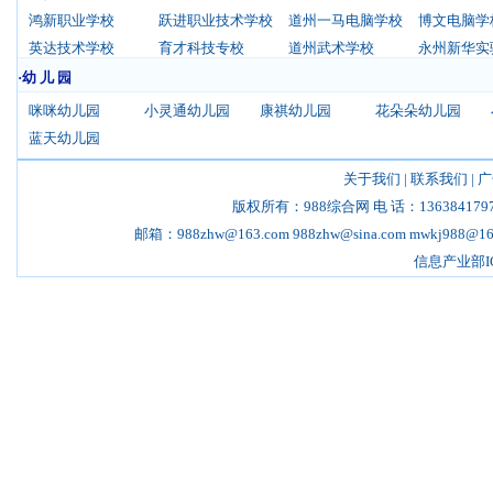
鸿新职业学校
跃进职业技术学校
道州一马电脑学校
博文电脑学
英达技术学校
育才科技专校
道州武术学校
永州新华实
·幼 儿 园
咪咪幼儿园
小灵通幼儿园
康祺幼儿园
花朵朵幼儿园
蓝天幼儿园
关于我们
|
联系我们
|
广
版权所有：988综合网 电 话：13638417970 18
邮箱：988zhw@163.com 988zhw@sina.com mwkj98
信息产业部I