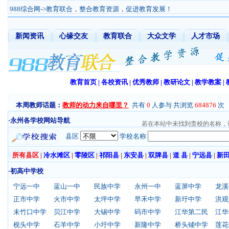
988综合网
->教育联合，整合教育资源，促进教育发展！
新闻资讯
心缘交友
教育联合
大众文学
人才市场
教育首页
|
各校资讯
|
优秀教师
|
教研论文
|
教学教案
|
本周教师话题：
教师的动力来自哪里？
共有
0
人参与 共浏览
684876
次
·永州各学校网站导航
若在本站中未找到贵校的名称，请在Q
县区
学校名称
所有县区
|
冷水滩区
|
零陵区
|
祁阳县
|
东安县
|
双牌县
|
道 县
|
宁远县
|
新
·初高中学校
宁远一中
蓝山一中
民族中学
永州一中
蓝屏中学
龙溪
正市中学
火市中学
太坪中学
早禾中学
新圩中学
洪观
未竹口中学
贝江中学
大锡中学
码市中学
江华第二民
江华
枧头中学
石羊中学
小圩中学
新隆中学
桥头铺中学
莲花